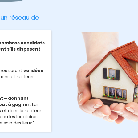
 un réseau de
s membres candidats
nt s’ils disposent
nnes seront
validées
ions et sur leurs
t – donnant
out à gagner.
Lui
 et dans le secteur
e ou les locataires
 soin des lieux."