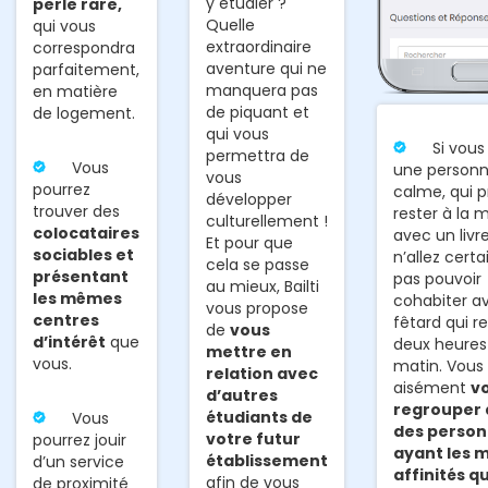
y étudier ?
perle rare,
Quelle
qui vous
extraordinaire
correspondra
aventure qui ne
parfaitement,
manquera pas
en matière
de piquant et
de logement.
qui vous
Si vous
permettra de
Vous
une personn
vous
pourrez
calme, qui p
développer
trouver des
rester à la 
culturellement !
colocataires
avec un livr
Et pour que
sociables et
n’allez cert
cela se passe
présentant
pas pouvoir
au mieux, Bailti
les mêmes
cohabiter a
vous propose
centres
fêtard qui r
de
vous
d’intérêt
que
deux heures
mettre en
vous.
matin. Vous
relation avec
aisément
v
d’autres
regrouper
étudiants de
Vous
des perso
votre futur
pourrez jouir
ayant les
établissement
d’un service
affinités q
afin de vous
de proximité