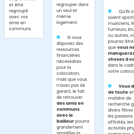
regrouper dans
et être
un seul et
regroupé
Qu’ils o
même
avec vos
soient sporti
logement.
amis en
musiciens, li
communs.
fumeurs, br
ou autres, v
Si vous
pourrez être
disposez des
que
vous n
ressources
manquerez
financières
choses à vo
nécessaires
dans le cad
pour la
votre coloca
colocation,
mais que vous
n’avez pas de
Vous d
garant, le fait
de toute
e
de retrouver
matière de
des amis en
recherche g
communs
divers filtre
avec le
les passions
bailleur
pourra
affinités, les
grandement
activités ph
simplifier la
pratiquées, 